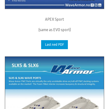
APEX Sport
(same as EVO sport)
Last ned PDF