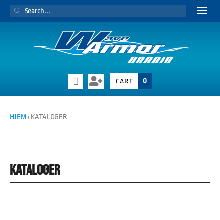
PRODUCTS
SEARCH
0
CART
HJEM
\ KATALOGER
KATALOGER