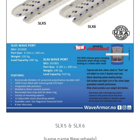
SLX 5 & SLX 6
(same name New wheels)