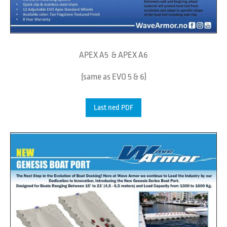
APEX A5 & APEX A6
(same as EVO 5 & 6)
Last ned PDF