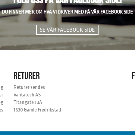
DU FINNER MER OM HVA VI DRIVER MED PÅ VÅR FACEBOOK SIDE
SE VÅR FACEBOOK SIDE
RETURER
og
Returer sendes
er
Vantatech AS
eg
Titangata 10A
es
1630 Gamle Fredrikstad