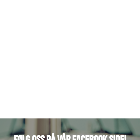
FØLG OSS PÅ VÅR FACEBOOK SIDE!