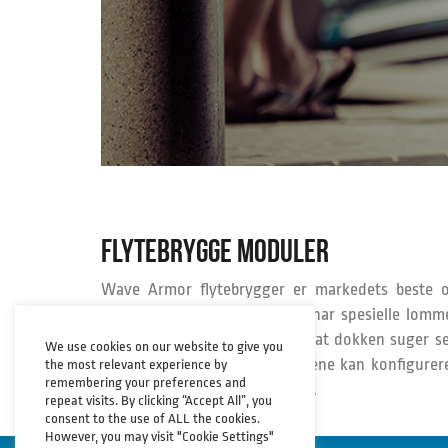
FLYTEBRYGGE MODULER
Wave Armor flytebrygger er markedets beste 
mest stabile flytedokker. Den har spesielle lomm
under som danner vacum slik at dokken suger s
We use cookies on our website to give you
fast til vannflaten. Flytebryggene kan konfigurer
the most relevant experience by
remembering your preferences and
helt etter dine ønsker og behov.
repeat visits. By clicking “Accept All”, you
consent to the use of ALL the cookies.
However, you may visit "Cookie Settings"