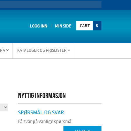
0
CART
LOGG INN
MIN SIDE
TRA
KATALOGER OG PRISLISTER
NYTTIG INFORMASJON
SPØRSMÅL OG SVAR
Få svar på vanlige spørsmål