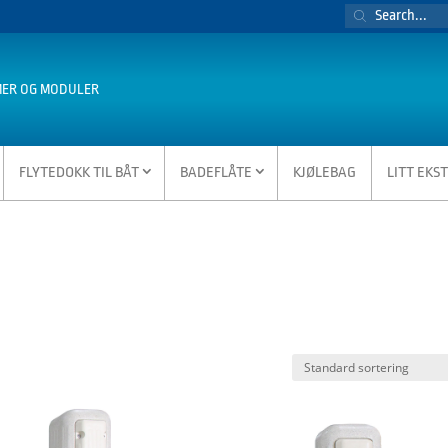
PRODUCTS
SEARCH
MER OG MODULER
FLYTEDOKK TIL BÅT
BADEFLÅTE
KJØLEBAG
LITT EKS