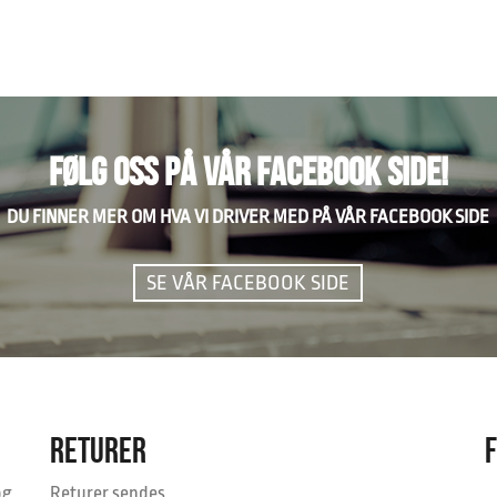
FØLG OSS PÅ VÅR FACEBOOK SIDE!
DU FINNER MER OM HVA VI DRIVER MED PÅ VÅR FACEBOOK SIDE
SE VÅR FACEBOOK SIDE
RETURER
og
Returer sendes