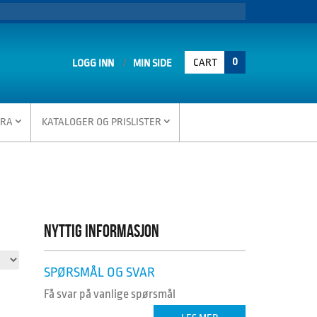
0
CART
LOGG INN
MIN SIDE
TRA
KATALOGER OG PRISLISTER
NYTTIG INFORMASJON
SPØRSMÅL OG SVAR
Få svar på vanlige spørsmål