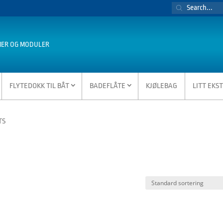
PRODUCTS
SEARCH
MER OG MODULER
FLYTEDOKK TIL BÅT
BADEFLÅTE
KJØLEBAG
LITT EKS
TS