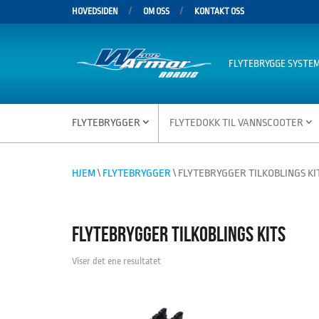
HOVEDSIDEN
OM OSS
KONTAKT OSS
FLYTEBRYGGE SYSTE
FLYTEBRYGGER
FLYTEDOKK TIL VANNSCOOTER
HJEM
\
FLYTEBRYGGER
\ FLYTEBRYGGER TILKOBLINGS KI
FLYTEBRYGGER TILKOBLINGS KITS
Viser det ene resultatet