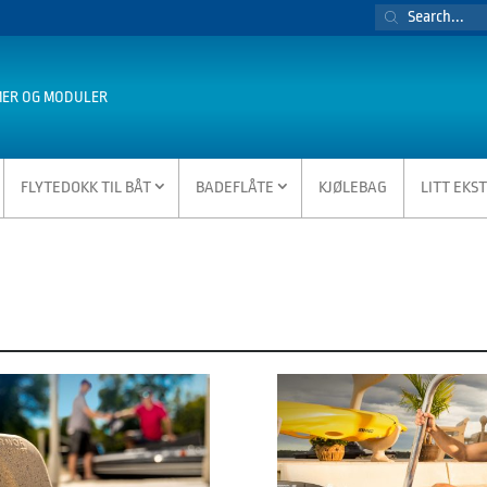
PRODUCTS
SEARCH
MER OG MODULER
FLYTEDOKK TIL BÅT
BADEFLÅTE
KJØLEBAG
LITT EKS