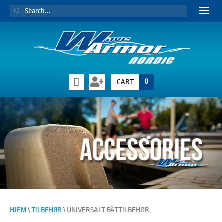
PRODUCTS
SEARCH
0
CART
HJEM
\
TILBEHØR
\ UNIVERSALT BÅTTILBEHØR