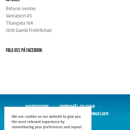
Returer sendes
Vantatech AS
Titangata 10A
1630 Gamle Fredrikstad
FØLG OSS PÅ FACEBOOK
HOVEDSIDEN
SPØRSMÅL OG SVAR
GARANTI OG REKLAMASJON
SALGSBETINGELSER
We use cookies on our website to give you
PERSONVERNERKLÆRING
the most relevant experience by
remembering your preferences and repeat