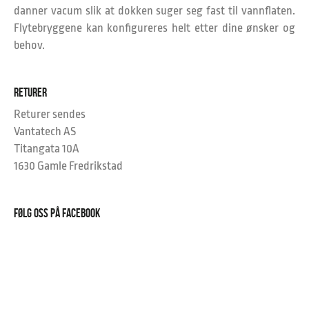
danner vacum slik at dokken suger seg fast til vannflaten.
Flytebryggene kan konfigureres helt etter dine ønsker og
behov.
RETURER
Returer sendes
Vantatech AS
Titangata 10A
1630 Gamle Fredrikstad
FØLG OSS PÅ FACEBOOK