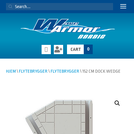
PRODUCTS
SEARCH
0
CART
HJEM
\
FLYTEBRYGGER
\
FLYTEBRYGGER
\ 152 CM DOCK WEDGE