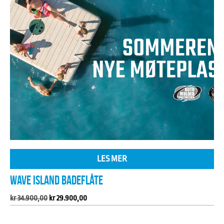
LES MER
WAVE ISLAND BADEFLÅTE
Opprinnelig
Nåværende
kr
34.900,00
kr
29.900,00
pris
pris