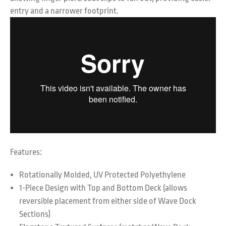
entry and a narrower footprint.
Features:
Rotationally Molded, UV Protected Polyethylene
1-Piece Design with Top and Bottom Deck (allows
reversible placement from either side of Wave Dock
Sections)