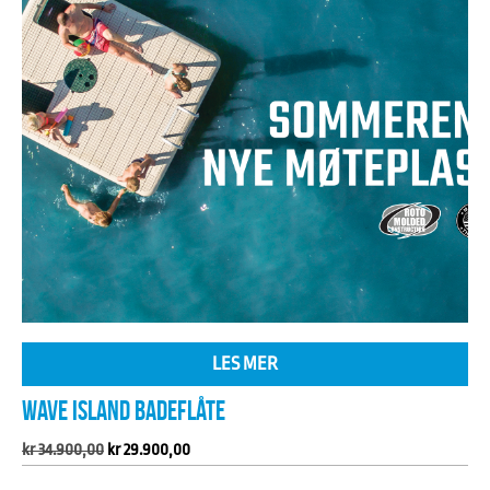
LES MER
WAVE ISLAND BADEFLÅTE
Opprinnelig
Nåværende
kr
34.900,00
kr
29.900,00
pris
pris