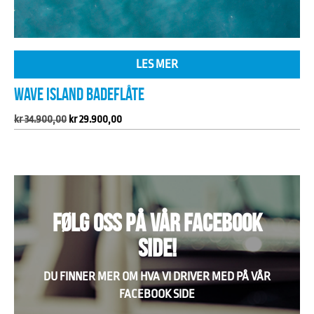
LES MER
WAVE ISLAND BADEFLÅTE
Opprinnelig
Nåværende
kr
34.900,00
kr
29.900,00
pris
pris
var:
er:
kr 34.900,00.
kr 29.900,00.
FØLG OSS PÅ VÅR FACEBOOK
SIDE!
DU FINNER MER OM HVA VI DRIVER MED PÅ VÅR
FACEBOOK SIDE