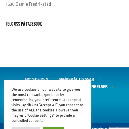
1630 Gamle Fredrikstad
FØLG OSS PÅ FACEBOOK
HOVEDSIDEN
SPØRSMÅL OG SVAR
GARANTI OG REKLAMASJON
SALGSBETINGELSER
We use cookies on our website to give you
PERSONVERNERKLÆRING
the most relevant experience by
remembering your preferences and repeat
visits. By clicking “Accept All”, you consent to
the use of ALL the cookies. However, you
may visit "Cookie Settings" to provide a
controlled consent.
2026 © Vantatech AS. Innholdet er beskyttet av åndsverksloven. Kopiering er derav ikke