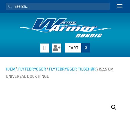
PRODUCTS
SEARCH
0
CART
HJEM
\
FLYTEBRYGGER
\
FLYTEBRYGGER TILBEHØR
\ 152,5 CM
UNIVERSAL DOCK HINGE