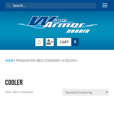
PRODUCTS
SEARCH
0
CART
HJEM
\ PRODUKTER MED STIKKORD «COOLER»
COOLER
Viser alle 4 resultater